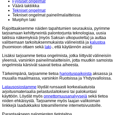
Fyysiset ongelmat
Väärä taktiikka
Tekniset ongelmat
Tekniset ongelmat paineilmalaitteissa
Murphyn laki
Rajoittaaksemme näiden tapahtumien seurauksia, pyrimme
tarjoamaan kehittyneintä palontorjunta teknologiaa, uusia
taktisia näkemyksiä (myös Saksan ulkopuolelta) ja auttaa
valitsemaan tarkoituksenmukaista välineistöä ja
kalustoa
(huomioon ottaen sekä
laki
-, että käytännön asiat)
Lisäksi tarjoamme tietoa ongelmista, jotka liittyvät välineisiin
yleensä, varsinkin paineilmalaitteisiin, jotta muutkin samoista
ongelmista kärsivät saavat tietoa aiheesta.
Tärkeimpänä, tarjoamme tietoa
harjoituspaikoista
aksassa ja
muualla maailmassa, varsinkin Ruotsissa ja Yhdysvalloissa.
Latausosiostamme
löydät runsaasti korkealaatuista
arjoitusmateriaalia pelastuslaitoksesi tai palokuntasi
käyttöön. Löydät myös
onnettomuusanalyysejä
sekä tietoa
niiden ehkäisystä. Tarjoamme myös laajan valikoiman
linkkejä laadukkaiksi toteamillemme internetsivustoille.
Parantaakseen palomiesten tietotaitoa,