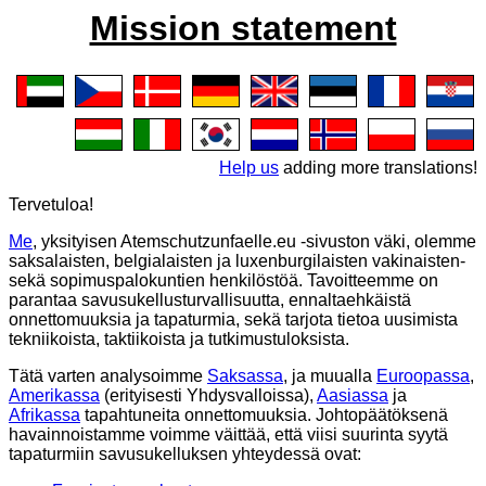
Mission statement
Help us
adding more translations!
Tervetuloa!
Me
, yksityisen
Atemschutzunfaelle.eu
-sivuston väki, olemme
saksalaisten, belgialaisten ja luxenburgilaisten vakinaisten-
sekä sopimuspalokuntien henkilöstöä. Tavoitteemme on
parantaa savusukellusturvallisuutta, ennaltaehkäistä
onnettomuuksia ja tapaturmia, sekä tarjota tietoa uusimista
tekniikoista, taktiikoista ja tutkimustuloksista.
Tätä varten analysoimme
Saksassa
, ja muualla
Euroopassa
,
Amerikassa
(erityisesti Yhdysvalloissa),
Aasiassa
ja
Afrikassa
tapahtuneita onnettomuuksia. Johtopäätöksenä
havainnoistamme voimme väittää, että viisi suurinta syytä
tapaturmiin savusukelluksen yhteydessä ovat: