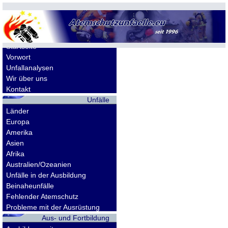
Allgemeines
Startseite
Vorwort
Unfallanalysen
Wir über uns
Kontakt
Unfälle
Länder
Europa
Amerika
Asien
Afrika
Australien/Ozeanien
Unfälle in der Ausbildung
Beinaheunfälle
Fehlender Atemschutz
Probleme mit der Ausrüstung
Aus- und Fortbildung