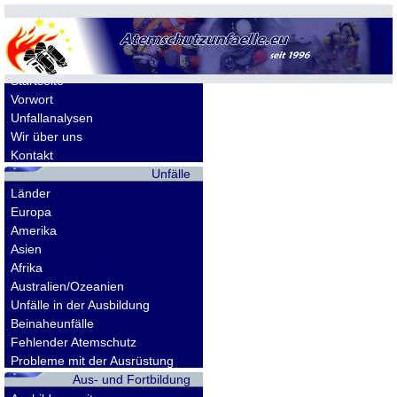
Allgemeines
Startseite
Vorwort
Unfallanalysen
Wir über uns
Kontakt
Unfälle
Länder
Europa
Amerika
Asien
Afrika
Australien/Ozeanien
Unfälle in der Ausbildung
Beinaheunfälle
Fehlender Atemschutz
Probleme mit der Ausrüstung
Aus- und Fortbildung