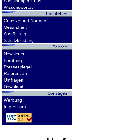
Ausbildung mit uns
Wissenswertes
Fachliches
Gesetze und Normen
Gesundheit
Ausrüstung
Schutzkleidung
Service
Newsletter
Beratung
Pressespiegel
Referenzen
Umfragen
Download
Sonstiges
Werbung
Impressum