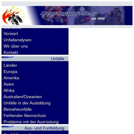
Allgemeines
Startseite
Vorwort
Unfallanalysen
Wir über uns
Kontakt
Unfälle
Länder
Europa
Amerika
Asien
Afrika
Australien/Ozeanien
Unfälle in der Ausbildung
Beinaheunfälle
Fehlender Atemschutz
Probleme mit der Ausrüstung
Aus- und Fortbildung