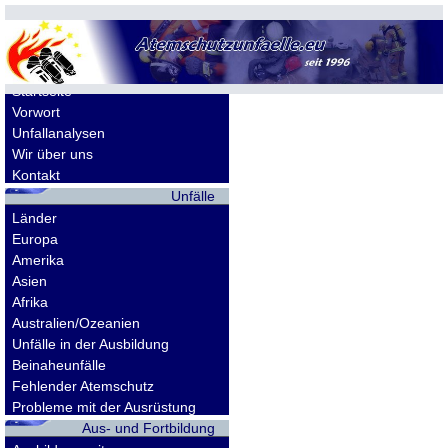
Allgemeines
Startseite
Vorwort
Unfallanalysen
Wir über uns
Kontakt
Unfälle
Länder
Europa
Amerika
Asien
Afrika
Australien/Ozeanien
Unfälle in der Ausbildung
Beinaheunfälle
Fehlender Atemschutz
Probleme mit der Ausrüstung
Aus- und Fortbildung