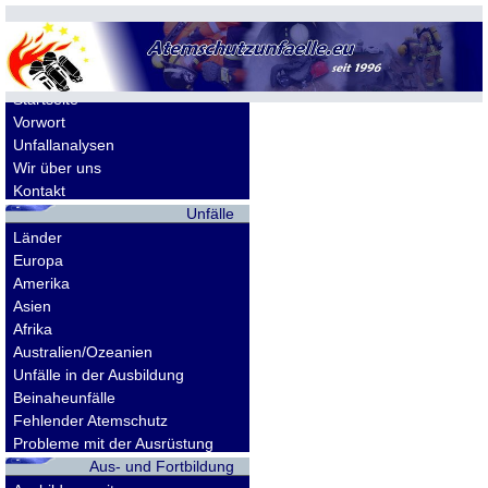
Allgemeines
Startseite
Vorwort
Unfallanalysen
Wir über uns
Kontakt
Unfälle
Länder
Europa
Amerika
Asien
Afrika
Australien/Ozeanien
Unfälle in der Ausbildung
Beinaheunfälle
Fehlender Atemschutz
Probleme mit der Ausrüstung
Aus- und Fortbildung