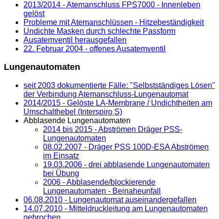
2013/2014 - Atemanschluss FPS7000 - Innenleben
gelöst
Probleme mit Atemanschlüssen - Hitzebeständigkeit
Undichte Masken durch schlechte Passform
Ausatemventil herausgefallen
22. Februar 2004 - offenes Ausatemventil
Lungenautomaten
seit 2003 dokumentierte Fälle: "Selbstständiges Lösen"
der Verbindung Atemanschluss-Lungenautomat
2014/2015 - Gelöste LA-Membrane / Undichtheiten am
Umschalthebel (Interspiro S)
Abblasende Lungenautomaten
2014 bis 2015 - Abströmen Dräger PSS-
Lungenautomaten
08.02.2007 - Dräger PSS 100D-ESA Abströmen
im Einsatz
19.03.2006 - drei abblasende Lungenautomaten
bei Übung
2006 - Abblasende/blockierende
Lungenautomaten - Beinaheunfall
06.08.2010 - Lungenautomat auseinandergefallen
14.07.2010 - Mitteldruckleitung am Lungenautomaten
gebrochen