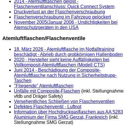
2014 - Atemluftflaschen gelöst -
Flaschenventilanschluss: Quick Connect System
Druckverlust an der Flaschenverschraubung
Flaschenverschraubung im Fahrzeug gelockert
November 2005/Januar 2006 - Undichtigkeiten bei
Atemschutzgeräten in den USA
Atemluftflaschen/Flaschenventile
18. März 2026 - Atemluftflasche im Notfalltraining
beschädigt - Abrieb durch grobkörnigen Hallenboden
2020 - Hersteller sieht keine Auffälligkeiten bei
Vollkomposit-Atemluftflaschen (Modell CTS)
Juni 2014 - Beschädigung der Composite-
Atemluftflasche nach Nutzung in Sicherheitstrupp-
Taschen
"Fliegende" Atemluftflaschen
Unfälle mit Composite-Flaschen
(inkl. Stellungnahme
vfdb und Dräger Safety)
Versehentliches Schließen von Flaschenventilen
Defektes Flaschenventil - Luftnot
Information über Hochdruckgasflaschen aus AA 5283
Aluminium der Firma SMG Gerzat, Frankreich
(inkl.
Stellungnahme SMG Gerzat)