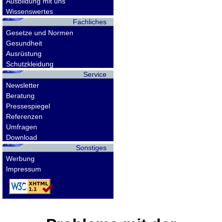
Ausbildung mit uns
Wissenswertes
Fachliches
Gesetze und Normen
Gesundheit
Ausrüstung
Schutzkleidung
Service
Newsletter
Beratung
Pressespiegel
Referenzen
Umfragen
Download
Sonstiges
Werbung
Impressum