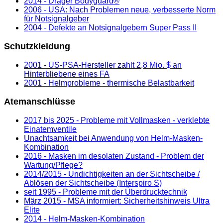
2014 - Dräger Bodyguard®
2006 - USA: Nach Problemen neue, verbesserte Norm
für Notsignalgeber
2004 - Defekte an Notsignalgebern Super Pass II
Schutzkleidung
2001 - US-PSA-Hersteller zahlt 2,8 Mio. $ an
Hinterbliebene eines FA
2001 - Helmprobleme - thermische Belastbarkeit
Atemanschlüsse
2017 bis 2025 - Probleme mit Vollmasken - verklebte
Einatemventile
Unachtsamkeit bei Anwendung von Helm-Masken-
Kombination
2016 - Masken im desolaten Zustand - Problem der
Wartung/Pflege?
2014/2015 - Undichtigkeiten an der Sichtscheibe /
Ablösen der Sichtscheibe (Interspiro S)
seit 1995 - Probleme mit der Überdrucktechnik
März 2015 - MSA informiert: Sicherheitshinweis Ultra
Elite
2014 - Helm-Masken-Kombination