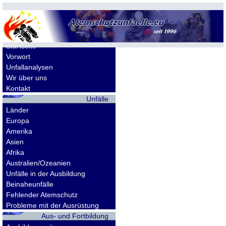
Allgemeines
Startseite
Vorwort
Unfallanalysen
Wir über uns
Kontakt
Unfälle
Länder
Europa
Amerika
Asien
Afrika
Australien/Ozeanien
Unfälle in der Ausbildung
Beinaheunfälle
Fehlender Atemschutz
Probleme mit der Ausrüstung
Aus- und Fortbildung