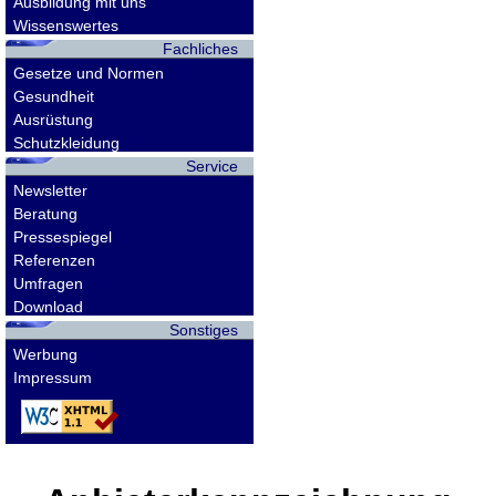
Ausbildung mit uns
Wissenswertes
Fachliches
Gesetze und Normen
Gesundheit
Ausrüstung
Schutzkleidung
Service
Newsletter
Beratung
Pressespiegel
Referenzen
Umfragen
Download
Sonstiges
Werbung
Impressum