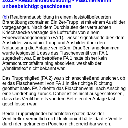
2022 - Realbrandausbildung - Flaschenventil
unbeabsichtigt geschlossen
(
bl
) Realbrandausbildung in einem feststoffbefeuerten
Brandübungscontainer. Ein 2er-Trupp ist mit einem Ausbilder
vorgegangen. Nach dem Durchlaufen der verrauchten
Kriechstrecke versagte die Luftzufuhr von einem
Feuerwehrangehörigen (FA 1). Dieser signalisierte dies dem
Ausbilder, woraufhin Trupp und Ausbilder über den
Notausgang die Anlage verließen. Draußen angekommen
wurde festgestellt, dass das Flaschenventil von FA 1
zugedreht war. Der betroffene FA 1 hatte bisher kein
Atemschutznotfalltraining absolviert, weshalb der
„Ventilreflex“ nicht bekannt war.
Das Truppmitglied (FA 2) war sich anschließend unsicher, ob
er das Flaschenventil von FA 1 in die richtige Richtung
geöffnet hatte. FA 2 drehte das Flaschenventil nach Anschlag
eine Umdrehung zurück. Daher ist es nicht ausgeschlossen,
dass das Ventil bereits vor dem Betreten der Anlage fast
geschlossen war.
Beide Truppmitglieder berichteten später, dass der
Ventilreflex vermutlich nicht funktioniert hätte, da die Ventile
durch den getragenen Poncho nicht erreichbar waren.