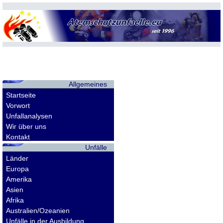
Allgemeines
Startseite
Vorwort
Unfallanalysen
Wir über uns
Kontakt
Unfälle
Länder
Europa
Amerika
Asien
Afrika
Australien/Ozeanien
Unfälle in der Ausbildung