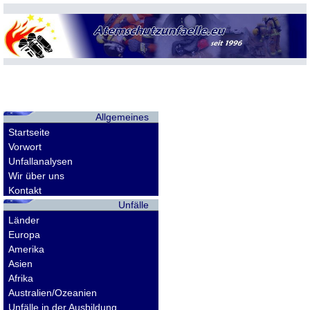
Allgemeines
Startseite
Vorwort
Unfallanalysen
Wir über uns
Kontakt
Unfälle
Länder
Europa
Amerika
Asien
Afrika
Australien/Ozeanien
Unfälle in der Ausbildung