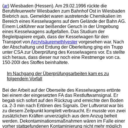
(
ar
) Wiesbaden (Hessen). Am 29.02.1996 rückte die
Berufsfeuerwehr Wiesbaden zum Bahnhof Ost in Wiesbaden
Biebrich aus. Gemeldet waren austretende Chemikalien im
Bereich eines Kesselwagens auf dem Gelände der Bahn AG.
Einem Lokführer war beißender Geruch in der Umgebung
eines Kesselwagens aufgefallen. Das Studium der
Begleitpapiere ergab, dass der Kesselwagen für den
Transport von
Arcrylsäuremethlyester
vorgesehen war. Nach
der Abschaltung und Erdung der Oberleitung ging ein Trupp
unter
CSA
zur Überprüfung des Kesselwagens vor. Es stellte
sich heraus, dass dieser nur noch eine Restmenge von ca.
150-200l des Stoffes beinhaltete.
Im Nachgang der Überprüfungsarbeiten kam es zu
folgendem Vorfall
Bei der Arbeit auf der Oberseite des Kesselwagens ertönte
bei einem der eingesetzten FA das Restluftwarnsignal. Er
begab sich sofort auf den Rückzug und erreichte den Boden
ca. 2-3 min nach Ertönen des Signals. Der Luftvorrat war bis
zu diesem Zeitpunkt komplett verbraucht. Er musste von zwei
zusätzlichen Kräften unverzüglich aus dem Anzug befreit
werden. Dekontaminationsmaßnahmen wären im Falle einer
vorher stattgefundenen Kontaminierung nicht mehr möglich