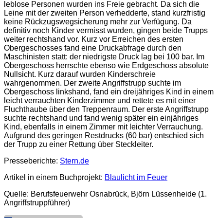
leblose Personen wurden ins Freie gebracht. Da sich die
Leine mit der zweiten Person verhedderte, stand kurzfristig
keine Rückzugswegsicherung mehr zur Verfügung. Da
definitiv noch Kinder vermisst wurden, gingen beide Trupps
weiter rechtshand vor. Kurz vor Erreichen des ersten
Obergeschosses fand eine Druckabfrage durch den
Maschinisten statt: der niedrigste Druck lag bei 100 bar. Im
Obergeschoss herrschte ebenso wie Erdgeschoss absolute
Nullsicht. Kurz darauf wurden Kinderschreie
wahrgenommen. Der zweite Angriffstrupp suchte im
Obergeschoss linkshand, fand ein dreijähriges Kind in einem
leicht verrauchten Kinderzimmer und rettete es mit einer
Fluchthaube über den Treppenraum. Der erste Angriffstrupp
suchte rechtshand und fand wenig später ein einjähriges
Kind, ebenfalls in einem Zimmer mit leichter Verrauchung.
Aufgrund des geringen Restdrucks (60 bar) entschied sich
der Trupp zu einer Rettung über Steckleiter.
Presseberichte:
Stern.de
Artikel in einem Buchprojekt:
Blaulicht im Feuer
Quelle: Berufsfeuerwehr Osnabrück, Björn Lüssenheide (1.
Angriffstruppführer)