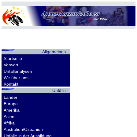
Allgemeines
Startseite
Vorwort
Unfallanalysen
Wir über uns
Kontakt
Unfälle
Länder
Europa
Amerika
Asien
Afrika
Australien/Ozeanien
Unfälle in der Ausbildung