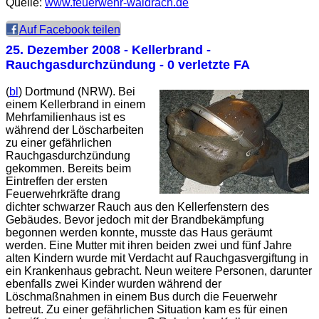
Quelle:
www.feuerwehr-waldrach.de
Auf Facebook teilen
25. Dezember 2008
- Kellerbrand -
Rauchgasdurchzündung - 0 verletzte FA
(
bl
) Dortmund (NRW). Bei
einem Kellerbrand in einem
Mehrfamilienhaus ist es
während der Löscharbeiten
zu einer gefährlichen
Rauchgasdurchzündung
gekommen. Bereits beim
Eintreffen der ersten
Feuerwehrkräfte drang
dichter schwarzer Rauch aus den Kellerfenstern des
Gebäudes. Bevor jedoch mit der Brandbekämpfung
begonnen werden konnte, musste das Haus geräumt
werden. Eine Mutter mit ihren beiden zwei und fünf Jahre
alten Kindern wurde mit Verdacht auf Rauchgasvergiftung in
ein Krankenhaus gebracht. Neun weitere Personen, darunter
ebenfalls zwei Kinder wurden während der
Löschmaßnahmen in einem Bus durch die Feuerwehr
betreut. Zu einer gefährlichen Situation kam es für einen