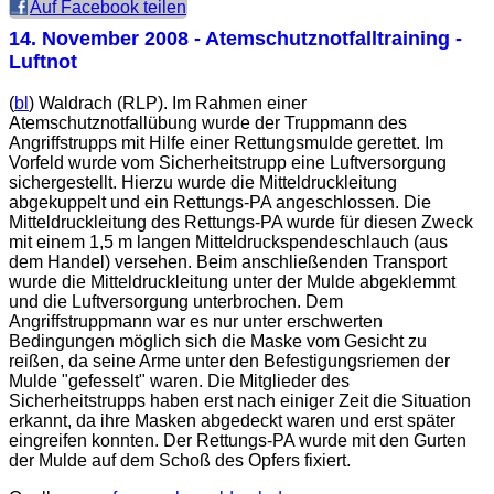
Auf Facebook teilen
14. November 2008
- Atemschutznotfalltraining -
Luftnot
(
bl
) Waldrach (RLP). Im Rahmen einer
Atemschutznotfallübung wurde der Truppmann des
Angriffstrupps mit Hilfe einer Rettungsmulde gerettet. Im
Vorfeld wurde vom Sicherheitstrupp eine Luftversorgung
sichergestellt. Hierzu wurde die Mitteldruckleitung
abgekuppelt und ein Rettungs-PA angeschlossen. Die
Mitteldruckleitung des Rettungs-PA wurde für diesen Zweck
mit einem 1,5 m langen Mitteldruckspendeschlauch (aus
dem Handel) versehen. Beim anschließenden Transport
wurde die Mitteldruckleitung unter der Mulde abgeklemmt
und die Luftversorgung unterbrochen. Dem
Angriffstruppmann war es nur unter erschwerten
Bedingungen möglich sich die Maske vom Gesicht zu
reißen, da seine Arme unter den Befestigungsriemen der
Mulde "gefesselt" waren. Die Mitglieder des
Sicherheitstrupps haben erst nach einiger Zeit die Situation
erkannt, da ihre Masken abgedeckt waren und erst später
eingreifen konnten. Der Rettungs-PA wurde mit den Gurten
der Mulde auf dem Schoß des Opfers fixiert.