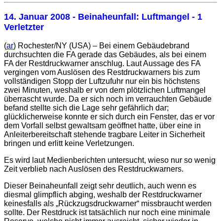
14. Januar 2008
- Beinaheunfall: Luftmangel - 1
Verletzter
(
ar
) Rochester/NY (USA) – Bei einem Gebäudebrand
durchsuchten die FA gerade das Gebäudes, als bei einem
FA der Restdruckwarner anschlug. Laut Aussage des FA
vergingen vom Auslösen des Restdruckwarners bis zum
vollständigen Stopp der Luftzufuhr nur ein bis höchstens
zwei Minuten, weshalb er von dem plötzlichen Luftmangel
überrascht wurde. Da er sich noch im verrauchten Gebäude
befand stellte sich die Lage sehr gefährlich dar;
glücklicherweise konnte er sich durch ein Fenster, das er vor
dem Vorfall selbst gewaltsam geöffnet hatte, über eine in
Anleiterbereitschaft stehende tragbare Leiter in Sicherheit
bringen und erlitt keine Verletzungen.
Es wird laut Medienberichten untersucht, wieso nur so wenig
Zeit verblieb nach Auslösen des Restdruckwarners.
Dieser Beinaheunfall zeigt sehr deutlich, auch wenn es
diesmal glimpflich abging, weshalb der Restdruckwarner
keinesfalls als „Rückzugsdruckwarner“ missbraucht werden
sollte. Der Restdruck ist tatsächlich nur noch eine minimale