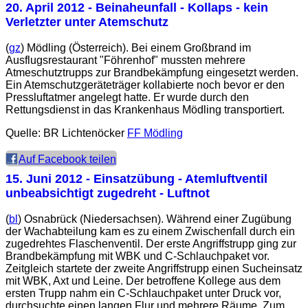
20. April 2012
- Beinaheunfall - Kollaps - kein
Verletzter unter Atemschutz
(
gz
) Mödling (Österreich). Bei einem Großbrand im
Ausflugsrestaurant "Föhrenhof" mussten mehrere
Atmeschutztrupps zur Brandbekämpfung eingesetzt werden.
Ein Atemschutzgeräteträger kollabierte noch bevor er den
Pressluftatmer angelegt hatte. Er wurde durch den
Rettungsdienst in das Krankenhaus Mödling transportiert.
Quelle: BR Lichtenöcker
FF Mödling
Auf Facebook teilen
15. Juni 2012
- Einsatzübung - Atemluftventil
unbeabsichtigt zugedreht - Luftnot
(
bl
) Osnabrück (Niedersachsen). Während einer Zugübung
der Wachabteilung kam es zu einem Zwischenfall durch ein
zugedrehtes Flaschenventil. Der erste Angriffstrupp ging zur
Brandbekämpfung mit WBK und C-Schlauchpaket vor.
Zeitgleich startete der zweite Angriffstrupp einen Sucheinsatz
mit WBK, Axt und Leine. Der betroffene Kollege aus dem
ersten Trupp nahm ein C-Schlauchpaket unter Druck vor,
durchsuchte einen langen Flur und mehrere Räume. Zum