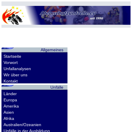
Allgemeines
Startseite
Vorwort
Unfallanalysen
Wir über uns
Kontakt
Unfälle
Länder
Europa
Amerika
Asien
Afrika
Australien/Ozeanien
Unfälle in der Ausbildung