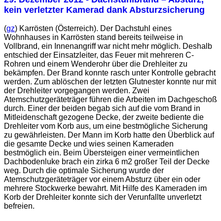
kein verletzter Kamerad dank Absturzsicherung
(
gz
) Karrösten (Österreich). Der Dachstuhl eines
Wohnhauses in Karrösten stand bereits teilweise in
Vollbrand, ein Innenangriff war nicht mehr möglich. Deshalb
entschied der Einsatzleiter, das Feuer mit mehreren C-
Rohren und einem Wenderohr über die Drehleiter zu
bekämpfen. Der Brand konnte rasch unter Kontrolle gebracht
werden. Zum ablöschen der letzten Glutnester konnte nur mit
der Drehleiter vorgegangen werden. Zwei
Atemschutzgeräteträger führen die Arbeiten im Dachgeschoß
durch. Einer der beiden begab sich auf die vom Brand in
Mitleidenschaft gezogene Decke, der zweite bediente die
Drehleiter vom Korb aus, um eine bestmögliche Sicherung
zu gewährleisten. Der Mann im Korb hatte den Überblick auf
die gesamte Decke und wies seinen Kameraden
bestmöglich ein. Beim Übersteigen einer vermeintlichen
Dachbodenluke brach ein zirka 6 m2 großer Teil der Decke
weg. Durch die optimale Sicherung wurde der
Atemschutzgeräteträger vor einem Absturz über ein oder
mehrere Stockwerke bewahrt. Mit Hilfe des Kameraden im
Korb der Drehleiter konnte sich der Verunfallte unverletzt
befreien.