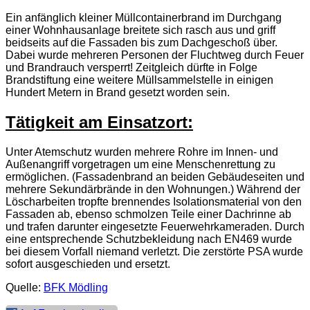
Ein anfänglich kleiner Müllcontainerbrand im Durchgang
einer Wohnhausanlage breitete sich rasch aus und griff
beidseits auf die Fassaden bis zum Dachgeschoß über.
Dabei wurde mehreren Personen der Fluchtweg durch Feuer
und Brandrauch versperrt! Zeitgleich dürfte in Folge
Brandstiftung eine weitere Müllsammelstelle in einigen
Hundert Metern in Brand gesetzt worden sein.
Tätigkeit am Einsatzort:
Unter Atemschutz wurden mehrere Rohre im Innen- und
Außenangriff vorgetragen um eine Menschenrettung zu
ermöglichen. (Fassadenbrand an beiden Gebäudeseiten und
mehrere Sekundärbrände in den Wohnungen.) Während der
Löscharbeiten tropfte brennendes Isolationsmaterial von den
Fassaden ab, ebenso schmolzen Teile einer Dachrinne ab
und trafen darunter eingesetzte Feuerwehrkameraden. Durch
eine entsprechende Schutzbekleidung nach EN469 wurde
bei diesem Vorfall niemand verletzt. Die zerstörte PSA wurde
sofort ausgeschieden und ersetzt.
Quelle:
BFK Mödling