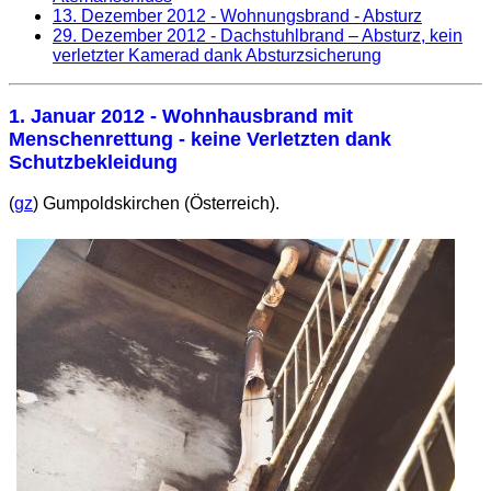
13. Dezember 2012
- Wohnungsbrand - Absturz
29. Dezember 2012
- Dachstuhlbrand – Absturz, kein
verletzter Kamerad dank Absturzsicherung
1. Januar 2012
- Wohnhausbrand mit
Menschenrettung - keine Verletzten dank
Schutzbekleidung
(
gz
) Gumpoldskirchen (Österreich).