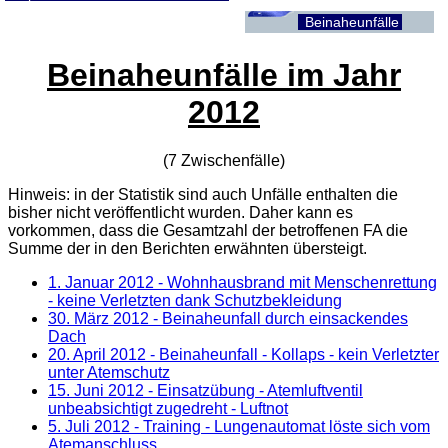
Beinaheunfälle
Beinaheunfälle im Jahr
2012
(7 Zwischenfälle)
Hinweis: in der Statistik sind auch Unfälle enthalten die
bisher nicht veröffentlicht wurden. Daher kann es
vorkommen, dass die Gesamtzahl der betroffenen
FA
die
Summe der in den Berichten erwähnten übersteigt.
1. Januar 2012
- Wohnhausbrand mit Menschenrettung
- keine Verletzten dank Schutzbekleidung
30. März 2012
- Beinaheunfall durch einsackendes
Dach
20. April 2012
- Beinaheunfall - Kollaps - kein Verletzter
unter Atemschutz
15. Juni 2012
- Einsatzübung - Atemluftventil
unbeabsichtigt zugedreht - Luftnot
5. Juli 2012
- Training - Lungenautomat löste sich vom
Atemanschluss