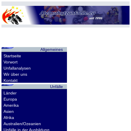
Allgemeines
Startseite
Vorwort
Unfallanalysen
Wir über uns
Kontakt
Unfälle
Länder
Europa
Amerika
Asien
Afrika
Australien/Ozeanien
Unfälle in der Ausbildung