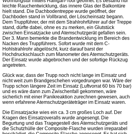
Wohnungstür mittels Halligan-Tool geöffnet. Es bestand nur
leichte Rauchentwicklung, das innere Glas der Balkontüre
hielt stand. Die Dachbodentreppe wurde geöffnet, der
Dachboden stand in Vollbrand, der Löscheinsatz begann.
Dem Truppführer, der mit dem Strahlrohrführer auf der Treppe
stand, dürfte dabei, ohne es zu merken, ein Glutstück
zwischen Einsatzjacke und Atemschutzgerät gefallen sein.
Der 3. Mann bemerkte die Brandentwicklung im Bereich des
Nacken des Truppführers. Sofort wurde mit dem C-
Hohlstrahlrohr abgelöscht, kurz darauf barst der
Hochdruckschlauch zum Manometer des Atemschutzgeräts.
Der Einsatz wurde abgebrochen und der sofortige Rückzug
angetreten.
Glück war, dass der Trupp noch nicht lange im Einsatz und
nicht weit zum Brandgeschehen vorgedrungen war. Wäre der
Trupp schon längere Zeit im Einsatz (Luftvorrat 60 bis 70 bar)
und es wäre dann zum Zwischenfall gekommen, wäre
sicherlich mit einer Panikreaktion zurechnen gewesen, auch
wenn erfahrene Atemschutzgeräteträger im Einsatz waren.
Die Einsatzjacke wies ein ca. 3 cm großes Loch auf. Der
Kragen des Einsatzoveralls wurde angesengt. Die
Begurtung und das Tragegestell des Atemschutzgeräts und
die Schutzhülle der Composite-Flasche wurden irreparabel
beschädigt, die Composite-Flasche angesengt. Es hat sich