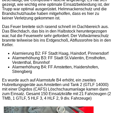
gezeigt, wie wichtig eine optimale Einsatzbekleidung ist, der
Trupp war optimal ausgerüstet. Helmnackenschutz und die
Brandschutzhaube haben mitgeholfen, dass es hier zu
keiner Verletzung gekommen ist.
Das Feuer breitete sich rasend schnell im Dachbereich aus.
Das Blechdach, das bis in den Halbstock heruntergezogen
war, hat die Feuerwehr sehr gefordert. Der Vollwärmeschutz
brannte teilweise bis ins Erdgeschoß, Abflussrohre bis in den
Keller.
Alarmierung B2: FF Stadt Haag, Haindorf, Pinnersdorf
Alarmerhöhung B3: FF Stadt St.Valentin, Ernsthofen,
Vestenthal, Brunnhof
Alarmerhöhung B4: FF Amstetten, Haidershofen,
Strengberg
Es wurde auch auf Alarmstufe B4 erhöht, ein zweites
Hubrettungsgeräte aus Amstetten und Tank 2 (GTLF 14000)
mit einer Digidos (CAFS) Löschschaumanlage kamen dann
zum Einsatz. Gesamt 150 Einsatzkräfte mit 21 Fahrzeugen (2
TMB, 1 GTLF, 5 HLF 3, 4 HLF 2, 9 div. Fahrzeuge)