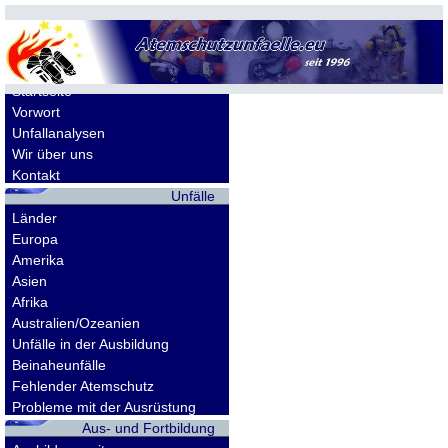
Allgemeines
Startseite
Vorwort
Unfallanalysen
Wir über uns
Kontakt
Unfälle
Länder
Europa
Amerika
Asien
Afrika
Australien/Ozeanien
Unfälle in der Ausbildung
Beinaheunfälle
Fehlender Atemschutz
Probleme mit der Ausrüstung
Aus- und Fortbildung