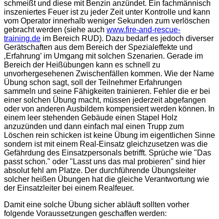
schmeißt und diese mit Benzin anzündet. Ein fachmännisch
inszeniertes Feuer ist zu jeder Zeit unter Kontrolle und kann
vom Operator innerhalb weniger Sekunden zum verlöschen
gebracht werden (siehe auch
www.fire-and-rescue-
training.de
im Bereich RUD). Dazu bedarf es jedoch diverser
Gerätschaften aus dem Bereich der Spezialeffekte und
‚Erfahrung’ im Umgang mit solchen Szenarien. Gerade im
Bereich der Heißübungen kann es schnell zu
unvorhergesehenen Zwischenfällen kommen. Wie der Name
Übung schon sagt, soll der Teilnehmer Erfahrungen
sammeln und seine Fähigkeiten trainieren. Fehler die er bei
einer solchen Übung macht, müssen jederzeit abgefangen
oder von anderen Ausbildern kompensiert werden können. In
einem leer stehenden Gebäude einen Stapel Holz
anzuzünden und dann einfach mal einen Trupp zum
Löschen rein schicken ist keine Übung im eigentlichen Sinne
sondern ist mit einem Real-Einsatz gleichzusetzen was die
Gefährdung des Einsatzpersonals betrifft. Sprüche wie "Das
passt schon." oder "Lasst uns das mal probieren" sind hier
absolut fehl am Platze. Der durchführende Übungsleiter
solcher heißen Übungen hat die gleiche Verantwortung wie
der Einsatzleiter bei einem Realfeuer.
Damit eine solche Übung sicher abläuft sollten vorher
folgende Voraussetzungen geschaffen werden: