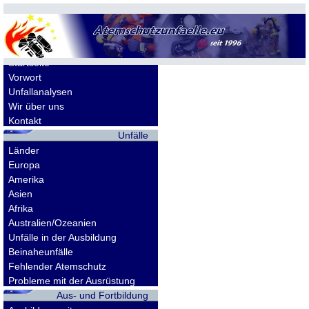
Allgemeines
Startseite
Vorwort
Unfallanalysen
Wir über uns
Kontakt
Unfälle
Länder
Europa
Amerika
Asien
Afrika
Australien/Ozeanien
Unfälle in der Ausbildung
Beinaheunfälle
Fehlender Atemschutz
Probleme mit der Ausrüstung
Aus- und Fortbildung