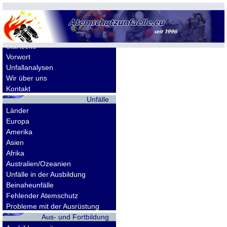
Allgemeines
Startseite
Vorwort
Unfallanalysen
Wir über uns
Kontakt
Unfälle
Länder
Europa
Amerika
Asien
Afrika
Australien/Ozeanien
Unfälle in der Ausbildung
Beinaheunfälle
Fehlender Atemschutz
Probleme mit der Ausrüstung
Aus- und Fortbildung