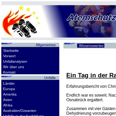
Allgemeines
Wissenswertes
Startseite
Vorwort
Unfallanalysen
Wir über uns
Kontakt
Ein Tag in der 
Unfälle
Länder
Erfahrungsbericht von Chri
Europa
Amerika
Endlich war es soweit. Na
Asien
Osnabrück ergattert.
Afrika
Zusammen mit vier Gästen 
Australien/Ozeanien
Dehydrierung vorzubeugen 