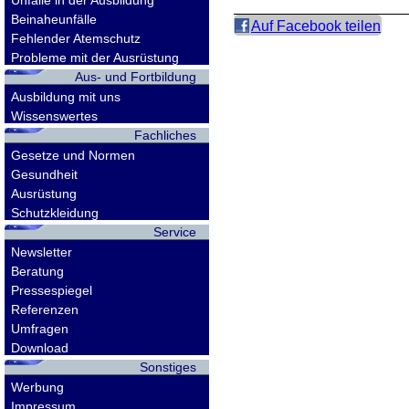
Unfälle in der Ausbildung
Beinaheunfälle
Auf Facebook teilen
Fehlender Atemschutz
Probleme mit der Ausrüstung
Aus- und Fortbildung
Ausbildung mit uns
Wissenswertes
Fachliches
Gesetze und Normen
Gesundheit
Ausrüstung
Schutzkleidung
Service
Newsletter
Beratung
Pressespiegel
Referenzen
Umfragen
Download
Sonstiges
Werbung
Impressum