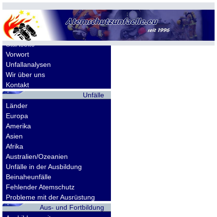
Allgemeines
Startseite
Vorwort
Unfallanalysen
Wir über uns
Kontakt
Unfälle
Länder
Europa
Amerika
Asien
Afrika
Australien/Ozeanien
Unfälle in der Ausbildung
Beinaheunfälle
Fehlender Atemschutz
Probleme mit der Ausrüstung
Aus- und Fortbildung