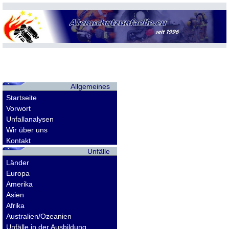
Allgemeines
Startseite
Vorwort
Unfallanalysen
Wir über uns
Kontakt
Unfälle
Länder
Europa
Amerika
Asien
Afrika
Australien/Ozeanien
Unfälle in der Ausbildung