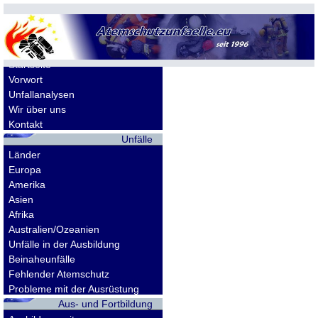
Allgemeines
Startseite
Vorwort
Unfallanalysen
Wir über uns
Kontakt
Unfälle
Länder
Europa
Amerika
Asien
Afrika
Australien/Ozeanien
Unfälle in der Ausbildung
Beinaheunfälle
Fehlender Atemschutz
Probleme mit der Ausrüstung
Aus- und Fortbildung