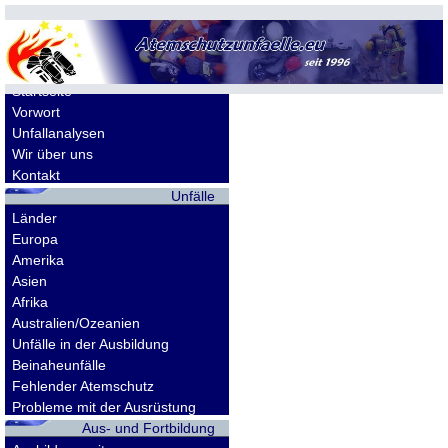
Allgemeines
Startseite
Vorwort
Unfallanalysen
Wir über uns
Kontakt
Unfälle
Länder
Europa
Amerika
Asien
Afrika
Australien/Ozeanien
Unfälle in der Ausbildung
Beinaheunfälle
Fehlender Atemschutz
Probleme mit der Ausrüstung
Aus- und Fortbildung