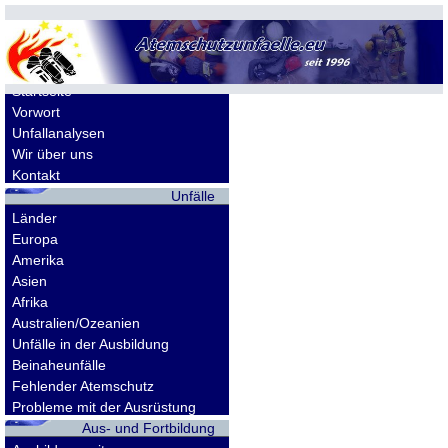
Allgemeines
Startseite
Vorwort
Unfallanalysen
Wir über uns
Kontakt
Unfälle
Länder
Europa
Amerika
Asien
Afrika
Australien/Ozeanien
Unfälle in der Ausbildung
Beinaheunfälle
Fehlender Atemschutz
Probleme mit der Ausrüstung
Aus- und Fortbildung