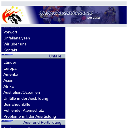
Allgemeines
Startseite
Vorwort
Unfallanalysen
Wir über uns
Kontakt
Unfälle
Länder
Europa
Amerika
Asien
Afrika
Australien/Ozeanien
Unfälle in der Ausbildung
Beinaheunfälle
Fehlender Atemschutz
Probleme mit der Ausrüstung
Aus- und Fortbildung