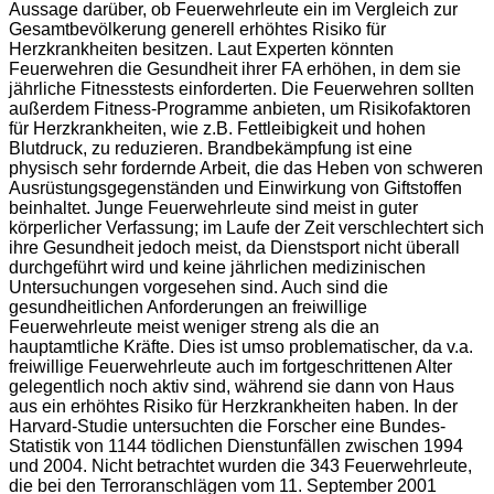
Aussage darüber, ob Feuerwehrleute ein im Vergleich zur
Gesamtbevölkerung generell erhöhtes Risiko für
Herzkrankheiten besitzen. Laut Experten könnten
Feuerwehren die Gesundheit ihrer FA erhöhen, in dem sie
jährliche Fitnesstests einforderten. Die Feuerwehren sollten
außerdem Fitness-Programme anbieten, um Risikofaktoren
für Herzkrankheiten, wie z.B. Fettleibigkeit und hohen
Blutdruck, zu reduzieren. Brandbekämpfung ist eine
physisch sehr fordernde Arbeit, die das Heben von schweren
Ausrüstungsgegenständen und Einwirkung von Giftstoffen
beinhaltet. Junge Feuerwehrleute sind meist in guter
körperlicher Verfassung; im Laufe der Zeit verschlechtert sich
ihre Gesundheit jedoch meist, da Dienstsport nicht überall
durchgeführt wird und keine jährlichen medizinischen
Untersuchungen vorgesehen sind. Auch sind die
gesundheitlichen Anforderungen an freiwillige
Feuerwehrleute meist weniger streng als die an
hauptamtliche Kräfte. Dies ist umso problematischer, da v.a.
freiwillige Feuerwehrleute auch im fortgeschrittenen Alter
gelegentlich noch aktiv sind, während sie dann von Haus
aus ein erhöhtes Risiko für Herzkrankheiten haben. In der
Harvard-Studie untersuchten die Forscher eine Bundes-
Statistik von 1144 tödlichen Dienstunfällen zwischen 1994
und 2004. Nicht betrachtet wurden die 343 Feuerwehrleute,
die bei den Terroranschlägen vom 11. September 2001