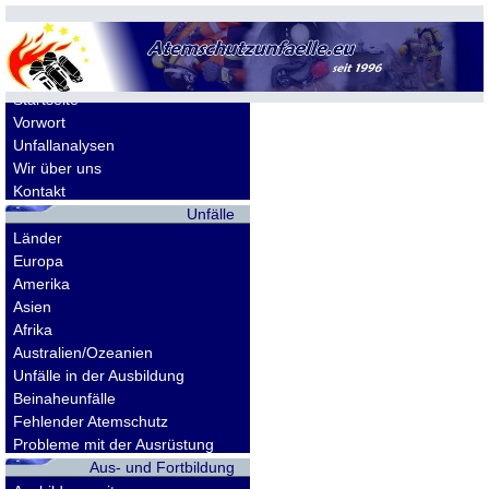
Allgemeines
Startseite
Vorwort
Unfallanalysen
Wir über uns
Kontakt
Unfälle
Länder
Europa
Amerika
Asien
Afrika
Australien/Ozeanien
Unfälle in der Ausbildung
Beinaheunfälle
Fehlender Atemschutz
Probleme mit der Ausrüstung
Aus- und Fortbildung