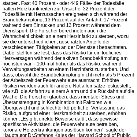
starben. Fast 40 Prozent - oder 449 Fälle- der Todesfälle
hatten Herzkrankheiten zur Ursache. 32 Prozent der
Todesfälle mit Herzursachen ereigneten sich während der
Brandbekämpfung, 13 Prozent auf der Anfahrt, 17 Prozent
während dem Einrücken und 13 Prozent während dem
Dienstsport. Die Forscher berechneten auch die
Wahrscheinlichkeit, an einem Herzinfarkt zu sterben, wozu
sie die unterschiedlichen, geschätzten Anteile der
verschiedenen Tätigkeiten an der Dienstzeit betrachteten.
Dabei stellten sie fest, dass das Risiko für ein tödliches
Herzversagen während der aktiven Brandbekämpfung am
höchsten war – 100-mal höher als das Risiko, während
Verwaltungsarbeiten an einem Herzinfarkt zu sterben. Und
dass, obwohl die Brandbekämpfung nicht mehr als 5 Prozent
der Arbeitszeit der Feuerwehrleute ausmacht. Erhöhte
Risiken wurden auch für andere Notfalleinsätze festgestellt,
wie z.B. die Anfahrt zu einem Alarm und die Rückfahrt auf die
Wache. Die Forscher glauben, dass mentaler Stress und
Überanstrengung in Kombination mit Faktoren wie
Übergewicht und schlechter körperlicher Verfassung das
Risiko, aufgrund einer Herzkrankheit zu sterben, erhöhen
können. „Es gibt direkte Beweise dafür, dass gewisse
spezifische Aktivitäten, die Feuerwehrleute betreiben,
koronare Herzerkrankungen auslösen können“, sagte der
Hauptautor Dr.Stefanos Kales der Harvard School of Public