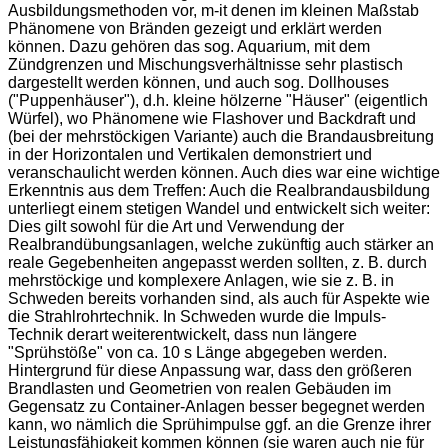
Ausbildungsmethoden vor, m-it denen im kleinen Maßstab
Phänomene von Bränden gezeigt und erklärt werden
können. Dazu gehören das sog. Aquarium, mit dem
Zündgrenzen und Mischungsverhältnisse sehr plastisch
dargestellt werden können, und auch sog. Dollhouses
("Puppenhäuser"), d.h. kleine hölzerne "Häuser" (eigentlich
Würfel), wo Phänomene wie Flashover und Backdraft und
(bei der mehrstöckigen Variante) auch die Brandausbreitung
in der Horizontalen und Vertikalen demonstriert und
veranschaulicht werden können. Auch dies war eine wichtige
Erkenntnis aus dem Treffen: Auch die Realbrandausbildung
unterliegt einem stetigen Wandel und entwickelt sich weiter:
Dies gilt sowohl für die Art und Verwendung der
Realbrandübungsanlagen, welche zukünftig auch stärker an
reale Gegebenheiten angepasst werden sollten, z. B. durch
mehrstöckige und komplexere Anlagen, wie sie z. B. in
Schweden bereits vorhanden sind, als auch für Aspekte wie
die Strahlrohrtechnik. In Schweden wurde die Impuls-
Technik derart weiterentwickelt, dass nun längere
"Sprühstöße" von ca. 10 s Länge abgegeben werden.
Hintergrund für diese Anpassung war, dass den größeren
Brandlasten und Geometrien von realen Gebäuden im
Gegensatz zu Container-Anlagen besser begegnet werden
kann, wo nämlich die Sprühimpulse ggf. an die Grenze ihrer
Leistungsfähigkeit kommen können (sie waren auch nie für