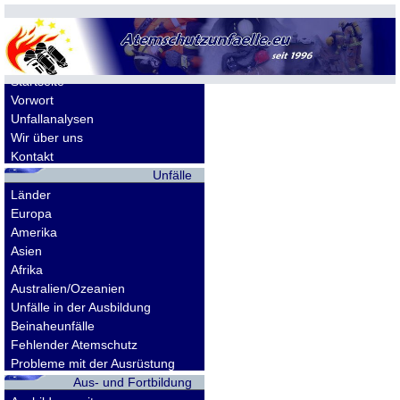
Allgemeines
Startseite
Vorwort
Unfallanalysen
Wir über uns
Kontakt
Unfälle
Länder
Europa
Amerika
Asien
Afrika
Australien/Ozeanien
Unfälle in der Ausbildung
Beinaheunfälle
Fehlender Atemschutz
Probleme mit der Ausrüstung
Aus- und Fortbildung