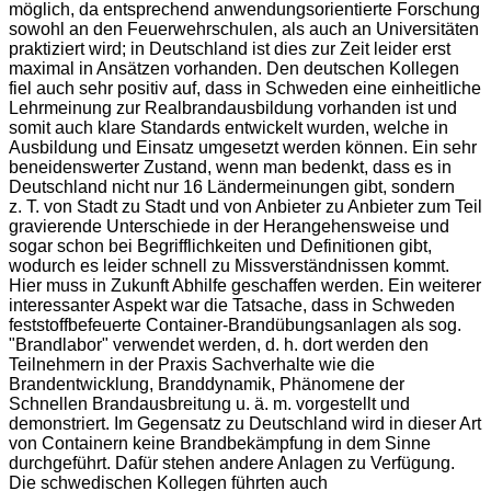
möglich, da entsprechend anwendungsorientierte Forschung
sowohl an den Feuerwehrschulen, als auch an Universitäten
praktiziert wird; in Deutschland ist dies zur Zeit leider erst
maximal in Ansätzen vorhanden. Den deutschen Kollegen
fiel auch sehr positiv auf, dass in Schweden eine einheitliche
Lehrmeinung zur Realbrandausbildung vorhanden ist und
somit auch klare Standards entwickelt wurden, welche in
Ausbildung und Einsatz umgesetzt werden können. Ein sehr
beneidenswerter Zustand, wenn man bedenkt, dass es in
Deutschland nicht nur 16 Ländermeinungen gibt, sondern
z. T. von Stadt zu Stadt und von Anbieter zu Anbieter zum Teil
gravierende Unterschiede in der Herangehensweise und
sogar schon bei Begrifflichkeiten und Definitionen gibt,
wodurch es leider schnell zu Missverständnissen kommt.
Hier muss in Zukunft Abhilfe geschaffen werden. Ein weiterer
interessanter Aspekt war die Tatsache, dass in Schweden
feststoffbefeuerte Container-Brandübungsanlagen als sog.
"Brandlabor" verwendet werden, d. h. dort werden den
Teilnehmern in der Praxis Sachverhalte wie die
Brandentwicklung, Branddynamik, Phänomene der
Schnellen Brandausbreitung u. ä. m. vorgestellt und
demonstriert. Im Gegensatz zu Deutschland wird in dieser Art
von Containern keine Brandbekämpfung in dem Sinne
durchgeführt. Dafür stehen andere Anlagen zu Verfügung.
Die schwedischen Kollegen führten auch