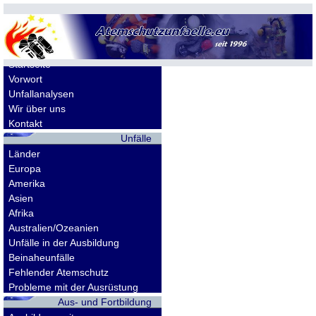
Allgemeines
Startseite
Vorwort
Unfallanalysen
Wir über uns
Kontakt
Unfälle
Länder
Europa
Amerika
Asien
Afrika
Australien/Ozeanien
Unfälle in der Ausbildung
Beinaheunfälle
Fehlender Atemschutz
Probleme mit der Ausrüstung
Aus- und Fortbildung