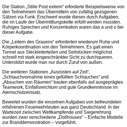
Die Station „Stille Post extrem“ erforderte Beispielsweise von
den Teilnehmern das Übermitteln von zufällig gezogenen
Sätzen via Funk. Erschwert wurde dieses durch Aufgaben,
die im Laufe der Übermittlungskette erfüllt werden mussten.
Ruhiges Sprechen und Konzentration waren das a und o bei
dieser Aufgabe.
Die „Leitern des Grauens“ erforderten wiederum Ruhe und
Körperkoordination von den Teilnehmern. Es galt einen
Tunnel aus Steckleiterteilen und Seilstücken möglichst
schnell mit stark eingeschränkter Sicht zu durchqueren.
Unterstützt wurde man nur durch Zuruf von außen.
Die weiteren Stationen „Ausrüsten auf Zeit“,
„Schlauchvornahme eines gefüllten Schlauches“ und
„Absuchen von Räumen“ bauten ebenfalls auf ausgeprägtes
Teamwork, Einfallsreichtum und gute Grundkenntnisse im
Atemschutzeinsatz.
Bewertet wurden die einzelnen Aufgaben von befreundeten
erfahrenen Feuerwehrleuten aus ganz Deutschland. In der
Wartezeit zwischen Wettkampfende und Siegerehrung
wurden zwei verschiedene „Dollhouses“ – Einfache Modelle
zur Branddemonstration – vorgeführt.