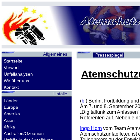
Allgemeines
Pressespiegel
Startseite
Vorwort
Atemschutzu
Unfallanalysen
Wir über uns
Kontakt
Unfälle
Länder
(
bl
) Berlin. Fortbildung u
Am 7. und 8. September 20
Europa
„Digitalfunk zum Anfassen“
Amerika
Referenten auf. Neben eine
Asien
Afrika
Ingo Horn
vom Team Atemsch
Australien/Ozeanien
Atemschutzunfaelle.eu ist e
Teilnehmern zu der Entwic