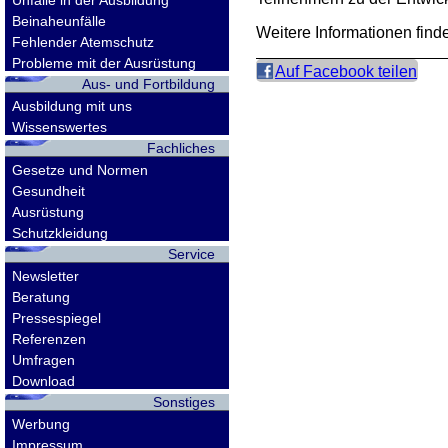
Unfälle in der Ausbildung
Beinaheunfälle
Weitere Informationen find
Fehlender Atemschutz
Probleme mit der Ausrüstung
Auf Facebook teilen
Aus- und Fortbildung
Ausbildung mit uns
Wissenswertes
Fachliches
Gesetze und Normen
Gesundheit
Ausrüstung
Schutzkleidung
Service
Newsletter
Beratung
Pressespiegel
Referenzen
Umfragen
Download
Sonstiges
Werbung
Impressum