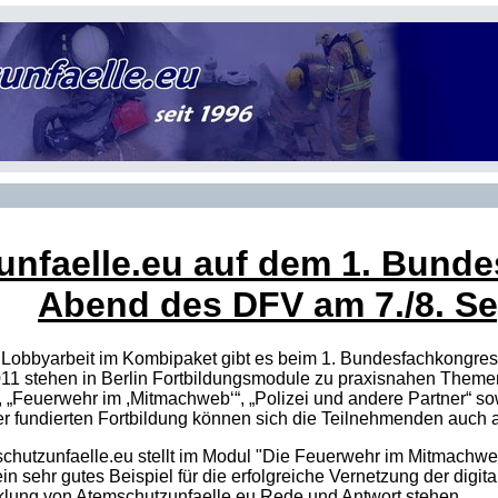
nfaelle.eu auf dem 1. Bunde
Abend des DFV am 7./8. S
nd Lobbyarbeit im Kombipaket gibt es beim 1. Bundesfachkong
11 stehen in Berlin Fortbildungsmodule zu praxisnahen Them
, „Feuerwehr im ,Mitmachweb‘“, „Polizei und andere Partner“ so
r fundierten Fortbildung können sich die Teilnehmenden auch 
utzunfaelle.eu stellt im Modul "Die Feuerwehr im Mitmachweb
in sehr gutes Beispiel für die erfolgreiche Vernetzung der digi
klung von Atemschutzunfaelle.eu Rede und Antwort stehen.