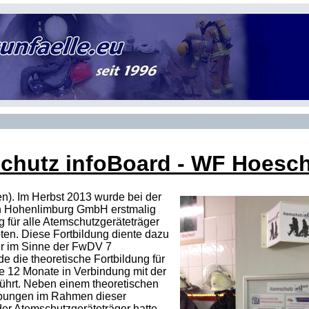
chutz infoBoard - WF Hoes
n). Im Herbst 2013 wurde bei der
h Hohenlimburg GmbH erstmalig
g für alle Atemschutzgeräteträger
en. Diese Fortbildung diente dazu
er im Sinne der FwDV 7
e die theoretische Fortbildung für
e 12 Monate in Verbindung mit der
hrt. Neben einem theoretischen
übungen im Rahmen dieser
er Atemschutzgeräteträger hatte