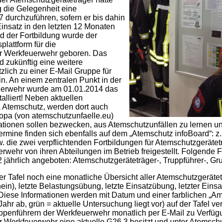
 die Gelegenheit eine
durchzuführen, sofern er bis dahin
insatz in den letzten 12 Monaten
d der Fortbildung wurde der
lattform für die
er Werkfeuerwehr geboren. Das
d zukünftig eine weitere
tzlich zu einer E-Mail Gruppe für
n. An einem zentralen Punkt in der
uerwehr wurde am 01.01.2014 das
alliert! Neben aktuellen
Atemschutz, werden dort auch
opa (von atemschutzunfaelle.eu)
rmationen sollen bezwecken, aus Atemschutzunfällen zu lernen 
rmine finden sich ebenfalls auf dem „Atemschutz infoBoard“: z
. die zwei verpflichtenden Fortbildungen für Atemschutzgerätetr
rwehr von ihren Abteilungen im Betrieb freigestellt. Folgende 
jährlich angeboten: Atemschutzgeräteträger-, Truppführer-, Gr
der Tafel noch eine monatliche Übersicht aller Atemschutzgeräte
ein), letzte Belastungsübung, letzte Einsatzübung, letzter Eins
iese Informationen werden mit Datum und einer farblichen „Am
Jahr ab, grün = aktuelle Untersuchung liegt vor) auf der Tafel 
penführern der Werkfeuerwehr monatlich per E-Mail zu Verfügun
 Werkfeuerwehr eine aktuelle G26.3 besitzt und unter Atemschu