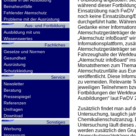
Unfälle in der Ausbildung
während dieser Fortbildung
Beinaheunfälle
Einsatzübung nach FwDV 7 
Fehlender Atemschutz
noch keine Einsatzübung/E
Probleme mit der Ausrüstung
durchgeführt hatte. Währen
Aus- und Fortbildung
Gedanke einer Informationsp
Ausbildung mit uns
Atemschutzgeräteträger d
„Atemschutz infoBoard“ wir
Wissenswertes
Informationsplattform, zusä
Fachliches
Atemschutzgeräteträger sei
Gesetze und Normen
Fahrzeughalle der Werkfe
Gesundheit
„Atemschutz infoBoard“ inst
Ausrüstung
Monatsthemen zum Thema 
Schutzkleidung
Atemschutzunfälle aus Eur
veröffentlicht. Diese Info
Service
zu vermeiden. Relevante Te
Newsletter
jeweiligen Teilnehmern bzw
Beratung
Fortbildungen der Werkfeue
Pressespiegel
Ausbildungen“ laut FwDV 2 
Referenzen
Zusätzlich findet man auf 
Umfragen
Untersuchung, tauglich ja/n
Download
Chemikalienschutzanzug. D
Sonstiges
Untersuchung läuft dieses 
Werbung
werden zusätzlich den Grup
Impressum
Atemschutzgeräteträger der