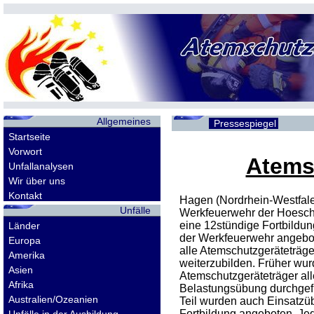
Allgemeines
Pressespiegel
Startseite
Vorwort
Atems
Unfallanalysen
Wir über uns
Kontakt
Hagen (Nordrhein-Westfale
Unfälle
Werkfeuerwehr der Hoesc
eine 12stündige Fortbildun
Länder
der Werkfeuerwehr angebot
Europa
alle Atemschutzgeräteträg
Amerika
weiterzubilden. Früher wurd
Asien
Atemschutzgeräteträger all
Afrika
Belastungsübung durchgefü
Australien/Ozeanien
Teil wurden auch Einsatz
Fortbildung angeboten. Jed