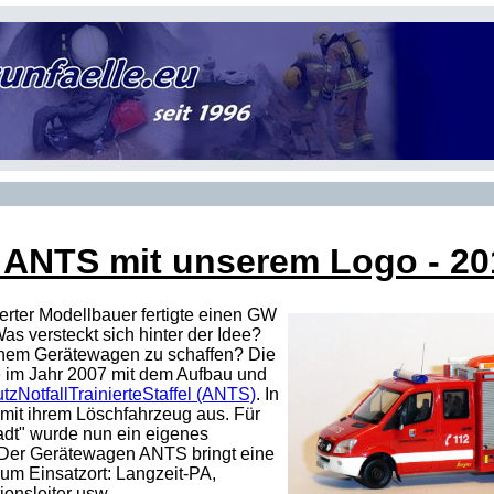
ANTS mit unserem Logo - 2014
erter Modellbauer fertigte einen GW
s versteckt sich hinter der Idee?
nem Gerätewagen zu schaffen? Die
e im Jahr 2007 mit dem Aufbau und
zNotfallTrainierteStaffel (ANTS)
. In
 mit ihrem Löschfahrzeug aus. Für
adt" wurde nun ein eigenes
 Der Gerätewagen ANTS bringt eine
zum Einsatzort: Langzeit-PA,
ionsleiter usw..