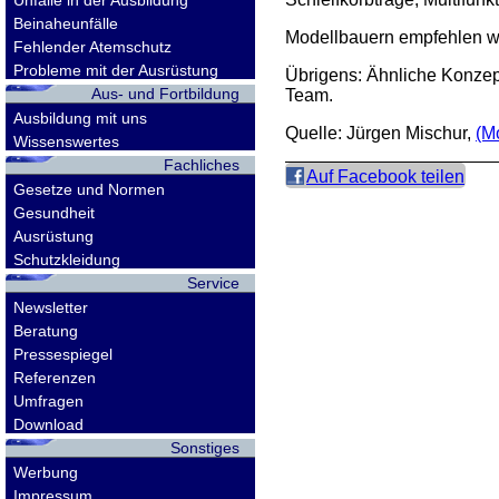
Unfälle in der Ausbildung
Beinaheunfälle
Modellbauern empfehlen w
Fehlender Atemschutz
Probleme mit der Ausrüstung
Übrigens: Ähnliche Konzep
Aus- und Fortbildung
Team.
Ausbildung mit uns
Quelle: Jürgen Mischur,
(M
Wissenswertes
Fachliches
Auf Facebook teilen
Gesetze und Normen
Gesundheit
Ausrüstung
Schutzkleidung
Service
Newsletter
Beratung
Pressespiegel
Referenzen
Umfragen
Download
Sonstiges
Werbung
Impressum