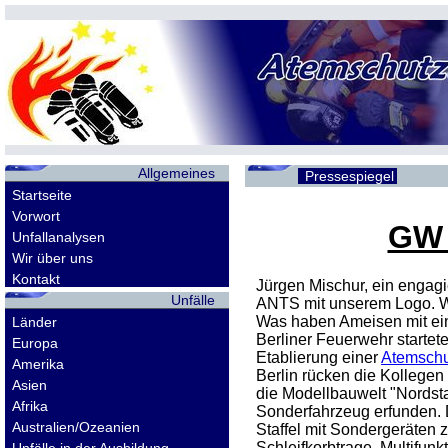
Allgemeines
Pressespiegel
Startseite
Vorwort
GW 
Unfallanalysen
Wir über uns
Kontakt
Jürgen Mischur, ein engagi
Unfälle
ANTS mit unserem Logo. Wa
Was haben Ameisen mit ei
Länder
Berliner Feuerwehr startet
Europa
Etablierung einer
Atemschut
Amerika
Berlin rücken die Kollegen
Asien
die Modellbauwelt "Nordst
Afrika
Sonderfahrzeug erfunden.
Australien/Ozeanien
Staffel mit Sondergeräten 
Schleifkorbtrage, Multifunkt