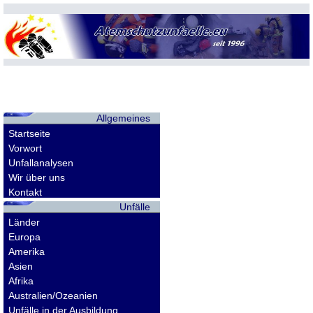
Allgemeines
Startseite
Vorwort
Unfallanalysen
Wir über uns
Kontakt
Unfälle
Länder
Europa
Amerika
Asien
Afrika
Australien/Ozeanien
Unfälle in der Ausbildung