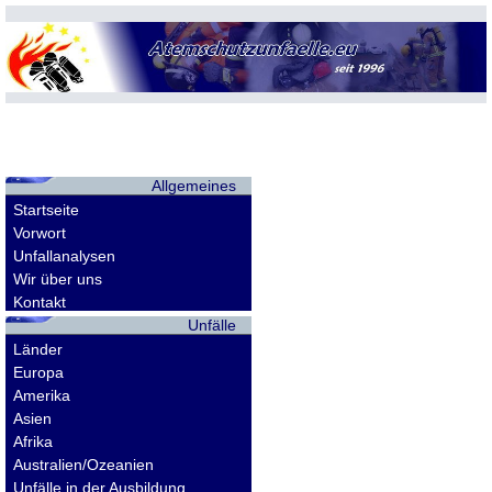
Allgemeines
Startseite
Vorwort
Unfallanalysen
Wir über uns
Kontakt
Unfälle
Länder
Europa
Amerika
Asien
Afrika
Australien/Ozeanien
Unfälle in der Ausbildung