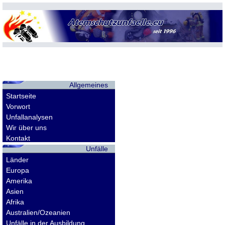
Allgemeines
Startseite
Vorwort
Unfallanalysen
Wir über uns
Kontakt
Unfälle
Länder
Europa
Amerika
Asien
Afrika
Australien/Ozeanien
Unfälle in der Ausbildung