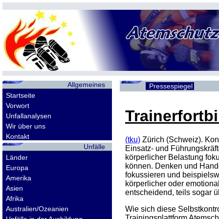
Allgemeines
Pressespiegel
Startseite
Vorwort
Trainerfortb
Unfallanalysen
Wir über uns
Kontakt
(tku)
Zürich (Schweiz). Kon
Unfälle
Einsatz- und Führungskräft
körperlicher Belastung fok
Länder
können. Denken und Handeln
Europa
fokussieren und beispiels
Amerika
körperlicher oder emotional
Asien
entscheidend, teils sogar 
Afrika
Australien/Ozeanien
Wie sich diese Selbstkontro
Trainingsplattform Atemsc