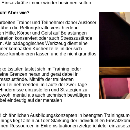
 Einsatzkräfte immer wieder besinnen sollen:
ich! Aber wie?
arbeiten Trainer und Teilnehmer daher Auslöser
 üben die Rettungskräfte verschiedene
en Hilfe, Körper und Geist auf Belastungen
tration konserviert oder auch Stresszustände
n. Als pädagogisches Werkzeug dient eine
iner kompakten Küchenzeile, in der sich
nisse kombinieren lassen und die nicht grundlos
eitsstufen tastet sich im Training jeder
seine Grenzen heran und gerät dabei in
esszustände. Mithilfe der trainierten
den Teilnehmenden im Laufe der zwei Tage
 Hindernisse einzustellen und Strategien zu
sowohl mental als auch technisch bewältigen
bei eindeutig auf der mentalen
tlich ähnlichen Ausbildungskonzepten in beengten Trainingsumg
nings liegt allein auf der Stärkung der individuellen Einsatzk
genen Ressourcen in Extremsituationen zielgerichteter einzusetz