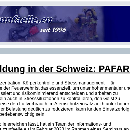
ildung in der Schweiz: PAFARI
zentration, Körperkontrolle und Stressmanagement – für
e der Feuerwehr ist das essenziell, um unter hoher mentaler un
ussiert und risikominimierend entscheiden und arbeiten zu
 auch in Stresssituationen zu kontrollieren, den Geist zu
weise den Luftverbrauch im Atemschutzeinsatz auch unter hoher
er Belastung deutlich zu reduzieren, kann für den Einsatzerfolg
überlebenswichtig sein.
lle erreichen lässt, hat ein Team der Informations- und
hutzunfaelle.eu im Februar 2023 im Rahmen eines Seminars an