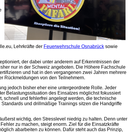
e
le.eu, Lehrkräfte der
Feuerwehrschule Osnabrück
sowie
ioniert, der dabei unter anderem auf Erkenntnissen der
isher nur in der Schweiz angeboten. Die Höhere Fachschule
rtifizieren und hat in den vergangenen zwei Jahren mehrere
itiver Rückmeldungen von den Teilnehmern.
ung jedoch bisher eher eine untergeordnete Rolle. Jeder
er Belastungssituation des Einsatzes möglichst fokussiert
, schnell und fehlerfrei angelegt werden, die technische
Standards und drillmäßige Trainings sitzen die Handgriffe
ußerst wichtig, den Stresslevel niedrig zu halten. Denn unter
ehler zu machen, steigt enorm. Ziel für die Einsatzkräfte
öglich abarbeiten zu können. Dafür steht auch das Prinzip,