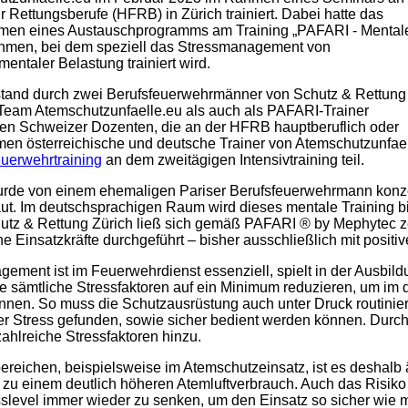
 Rettungsberufe (HFRB) in Zürich trainiert. Dabei hatte das
men eines Austauschprogramms am Training „PAFARI - Mental
nehmen, bei dem speziell das Stressmanagement von
mentaler Belastung trainiert wird.
stand durch zwei Berufsfeuerwehrmänner von Schutz & Rettung
 Team Atemschutzunfaelle.eu als auch als PAFARI-Trainer
en Schweizer Dozenten, die an der HFRB hauptberuflich oder
ahmen österreichische und deutsche Trainer von Atemschutzunfael
erwehrtraining
an dem zweitägigen Intensivtraining teil.
de von einem ehemaligen Pariser Berufsfeuerwehrmann konzept
ut. Im deutschsprachigen Raum wird dieses mentale Training b
hutz & Rettung Zürich ließ sich gemäß PAFARI ® by Mephytec ze
rne Einsatzkräfte durchgeführt – bisher ausschließlich mit pos
gement ist im Feuerwehrdienst essenziell, spielt in der Ausbild
 sämtliche Stressfaktoren auf ein Minimum reduzieren, um im d
önnen. So muss die Schutzausrüstung auch unter Druck routiniert
 Stress gefunden, sowie sicher bedient werden können. Durch 
hlreiche Stressfaktoren hinzu.
reichen, beispielsweise im Atemschutzeinsatz, ist es deshalb ä
 zu einem deutlich höheren Atemluftverbrauch. Auch das Risiko F
slevel immer wieder zu senken, um den Einsatz so sicher wie m