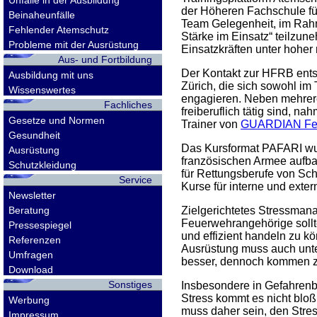
Unfälle in der Ausbildung
der Höheren Fachschule für
Beinaheunfälle
Team Gelegenheit, im Rah
Fehlender Atemschutz
Stärke im Einsatz“ teilzu
Probleme mit der Ausrüstung
Einsatzkräften unter hoher 
Aus- und Fortbildung
Der Kontakt zur HFRB ent
Ausbildung mit uns
Zürich, die sich sowohl im
Wissenswertes
engagieren. Neben mehrer
Fachliches
freiberuflich tätig sind, n
Gesetze und Normen
Trainer von
GUARDIAN Feu
Gesundheit
Das Kursformat PAFARI wur
Ausrüstung
französischen Armee aufba
Schutzkleidung
für Rettungsberufe von Sc
Service
Kurse für interne und exte
Newsletter
Beratung
Zielgerichtetes Stressmana
Feuerwehrangehörige sollte
Pressespiegel
und effizient handeln zu k
Referenzen
Ausrüstung muss auch unter
Umfragen
besser, dennoch kommen za
Download
Sonstiges
Insbesondere in Gefahrenbe
Stress kommt es nicht bloß
Werbung
muss daher sein, den Stres
Impressum