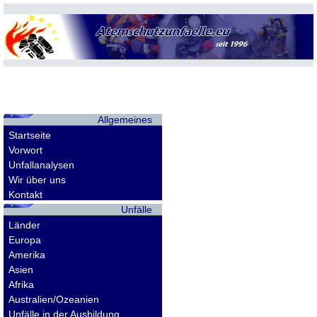
Allgemeines
Startseite
Vorwort
Unfallanalysen
Wir über uns
Kontakt
Unfälle
Länder
Europa
Amerika
Asien
Afrika
Australien/Ozeanien
Unfälle in der Ausbildung