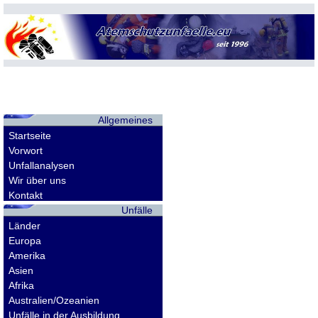
Allgemeines
Startseite
Vorwort
Unfallanalysen
Wir über uns
Kontakt
Unfälle
Länder
Europa
Amerika
Asien
Afrika
Australien/Ozeanien
Unfälle in der Ausbildung