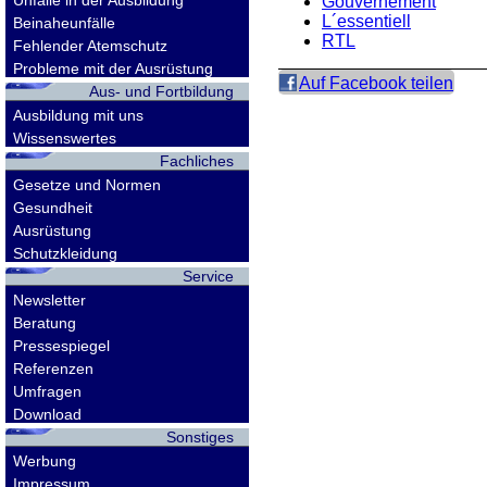
Unfälle in der Ausbildung
Gouvernement
L´essentiell
Beinaheunfälle
RTL
Fehlender Atemschutz
Probleme mit der Ausrüstung
Auf Facebook teilen
Aus- und Fortbildung
Ausbildung mit uns
Wissenswertes
Fachliches
Gesetze und Normen
Gesundheit
Ausrüstung
Schutzkleidung
Service
Newsletter
Beratung
Pressespiegel
Referenzen
Umfragen
Download
Sonstiges
Werbung
Impressum