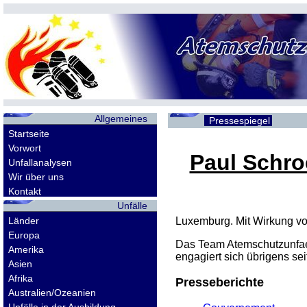
Allgemeines
Pressespiegel
Startseite
Vorwort
Paul Schro
Unfallanalysen
Wir über uns
Kontakt
Unfälle
Länder
Luxemburg. Mit Wirkung vom
Europa
Das Team Atemschutzunfael
Amerika
engagiert sich übrigens se
Asien
Afrika
Presseberichte
Australien/Ozeanien