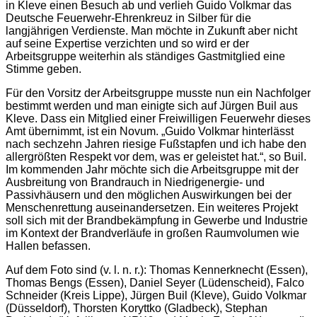
in Kleve einen Besuch ab und verlieh Guido Volkmar das
Deutsche Feuerwehr-Ehrenkreuz in Silber für die
langjährigen Verdienste. Man möchte in Zukunft aber nicht
auf seine Expertise verzichten und so wird er der
Arbeitsgruppe weiterhin als ständiges Gastmitglied eine
Stimme geben.
Für den Vorsitz der Arbeitsgruppe musste nun ein Nachfolger
bestimmt werden und man einigte sich auf Jürgen Buil aus
Kleve. Dass ein Mitglied einer Freiwilligen Feuerwehr dieses
Amt übernimmt, ist ein Novum. „Guido Volkmar hinterlässt
nach sechzehn Jahren riesige Fußstapfen und ich habe den
allergrößten Respekt vor dem, was er geleistet hat.“, so Buil.
Im kommenden Jahr möchte sich die Arbeitsgruppe mit der
Ausbreitung von Brandrauch in Niedrigenergie- und
Passivhäusern und den möglichen Auswirkungen bei der
Menschenrettung auseinandersetzen. Ein weiteres Projekt
soll sich mit der Brandbekämpfung in Gewerbe und Industrie
im Kontext der Brandverläufe in großen Raumvolumen wie
Hallen befassen.
Auf dem Foto sind (v. l. n. r.): Thomas Kennerknecht (Essen),
Thomas Bengs (Essen), Daniel Seyer (Lüdenscheid), Falco
Schneider (Kreis Lippe), Jürgen Buil (Kleve), Guido Volkmar
(Düsseldorf), Thorsten Koryttko (Gladbeck), Stephan