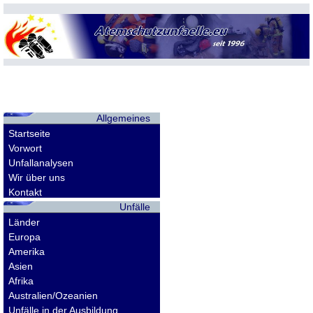
Allgemeines
Startseite
Vorwort
Unfallanalysen
Wir über uns
Kontakt
Unfälle
Länder
Europa
Amerika
Asien
Afrika
Australien/Ozeanien
Unfälle in der Ausbildung