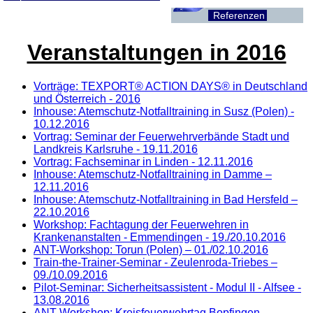
Referenzen
Veranstaltungen in 2016
Vorträge: TEXPORT® ACTION DAYS® in Deutschland
und Österreich - 2016
Inhouse: Atemschutz-Notfalltraining in Susz (Polen) -
10.12.2016
Vortrag: Seminar der Feuerwehrverbände Stadt und
Landkreis Karlsruhe - 19.11.2016
Vortrag: Fachseminar in Linden - 12.11.2016
Inhouse: Atemschutz-Notfalltraining in Damme –
12.11.2016
Inhouse: Atemschutz-Notfalltraining in Bad Hersfeld –
22.10.2016
Workshop: Fachtagung der Feuerwehren in
Krankenanstalten - Emmendingen - 19./20.10.2016
ANT-Workshop: Torun (Polen) – 01./02.10.2016
Train-the-Trainer-Seminar - Zeulenroda-Triebes –
09./10.09.2016
Pilot-Seminar: Sicherheitsassistent - Modul II - Alfsee -
13.08.2016
ANT-Workshop: Kreisfeuerwehrtag Bopfingen -