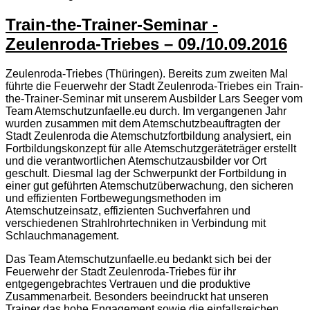
Train-the-Trainer-Seminar -
Zeulenroda-Triebes – 09./10.09.2016
Zeulenroda-Triebes (Thüringen). Bereits zum zweiten Mal
führte die Feuerwehr der Stadt Zeulenroda-Triebes ein Train-
the-Trainer-Seminar mit unserem Ausbilder Lars Seeger vom
Team Atemschutzunfaelle.eu durch. Im vergangenen Jahr
wurden zusammen mit dem Atemschutzbeauftragten der
Stadt Zeulenroda die Atemschutzfortbildung analysiert, ein
Fortbildungskonzept für alle Atemschutzgeräteträger erstellt
und die verantwortlichen Atemschutzausbilder vor Ort
geschult. Diesmal lag der Schwerpunkt der Fortbildung in
einer gut geführten Atemschutzüberwachung, den sicheren
und effizienten Fortbewegungsmethoden im
Atemschutzeinsatz, effizienten Suchverfahren und
verschiedenen Strahlrohrtechniken in Verbindung mit
Schlauchmanagement.
Das Team Atemschutzunfaelle.eu bedankt sich bei der
Feuerwehr der Stadt Zeulenroda-Triebes für ihr
entgegengebrachtes Vertrauen und die produktive
Zusammenarbeit. Besonders beeindruckt hat unseren
Trainer das hohe Engagement sowie die einfallsreichen,