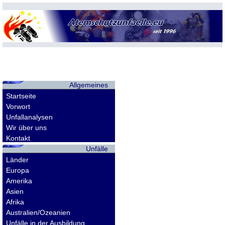
Allgemeines
Startseite
Vorwort
Unfallanalysen
Wir über uns
Kontakt
Unfälle
Länder
Europa
Amerika
Asien
Afrika
Australien/Ozeanien
Unfälle in der Ausbildung