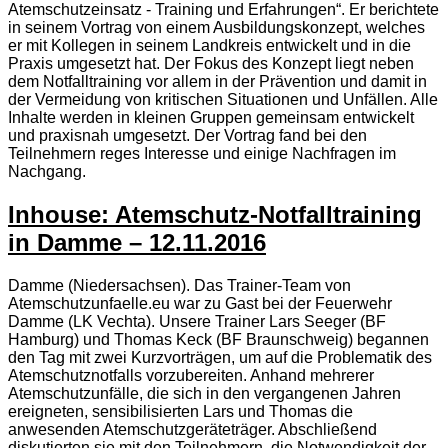
Atemschutzeinsatz - Training und Erfahrungen“. Er berichtete
in seinem Vortrag von einem Ausbildungskonzept, welches
er mit Kollegen in seinem Landkreis entwickelt und in die
Praxis umgesetzt hat. Der Fokus des Konzept liegt neben
dem Notfalltraining vor allem in der Prävention und damit in
der Vermeidung von kritischen Situationen und Unfällen. Alle
Inhalte werden in kleinen Gruppen gemeinsam entwickelt
und praxisnah umgesetzt. Der Vortrag fand bei den
Teilnehmern reges Interesse und einige Nachfragen im
Nachgang.
Inhouse: Atemschutz-Notfalltraining
in Damme – 12.11.2016
Damme (Niedersachsen). Das Trainer-Team von
Atemschutzunfaelle.eu war zu Gast bei der Feuerwehr
Damme (LK Vechta). Unsere Trainer Lars Seeger (BF
Hamburg) und Thomas Keck (BF Braunschweig) begannen
den Tag mit zwei Kurzvorträgen, um auf die Problematik des
Atemschutznotfalls vorzubereiten. Anhand mehrerer
Atemschutzunfälle, die sich in den vergangenen Jahren
ereigneten, sensibilisierten Lars und Thomas die
anwesenden Atemschutzgeräteträger. Abschließend
diskutierten sie mit den Teilnehmern, die Notwendigkeit der