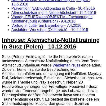
18.6.2016
Prävention: NABK-Aktionstag in Celle - 30.4.2016
Atemschutztraining in Niederhöchstadt - 16.4.2016
Vortrag: FEUERwehrOBJEKTIV - Fachtagung in
Klosterneuburg (Österreich) - 9.4.2016
Vortrag in Lutter am Barenberg – 7.4.2016
Ausbilder–Workshop (Österreich) – 10.2.2016
Inhouse: Atemschutz-Notfalltraining
in Susz (Polen) - 10.12.2016
Susz (Polen). Erstmalig führte die Feuerwehr Susz ein
umfassendes Atemschutz-Notfalltraining durch. Vom Team
Atemschutzunfaelle.eu wurde
Waldemar Pruss
eingeladen.
Zu den Themen zählte die Besprechung von
Atemschutzunfällen und der Umgang mit Notfällen. Mayday-
Ruf, Anleiterbereitschaft, Einsatz des Sicherheitstrupps uvm.
wurde in Theorie und Praxis geschult. Neben 20
Feuerwehrangehörigen der Freiwilligen Feuerwehr Susz
wurden vier Feuerwehrangehörige aus Lubawa und zwei
Führungskräfte der Berufsfeuerwehr Ilawa von unserem
Trainer eintägig geschult. Es besteht die konkrete Idee ein
Sicherheitstruppkonzept für den gesamten Bezirk zu