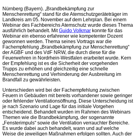
Nürnberg (Bayern). „Brandbekämpfung zur
Menschenrettung“ stand für die Atemschutzgeräteträger im
Landkreis am 05. November auf dem Lehrplan. Bei einem
Webinar des Fachbereichs Atemschutz wurde dieses Thema
ausführlich behandelt. Mit
Guido Volkmar
konnte für das
Webinar ein ebenso erfahrener wie kompetenter Dozent
gewonnen werden. Thema seines Vortrags war die
Fachempfehlung „Brandbekämpfung zur Menschenrettung“
der AGBF und des VdF NRW, die durch diese für die
Feuerwehren in Nordrhein-Westfalen erarbeitet wurde. Kern
der Empfehlung ist es die Sicherheit der vorgehenden
Trupps zu erhöhen und gleichzeitig eine schnelle
Menschenrettung und Verhinderung der Ausbreitung im
Brandfall zu gewährleisten.
Unterschieden wird bei der Fachempfehlung zwischen
Feuern in Gebäuden mit bereits vorhandener sowie geringer
oder fehlender Ventilationsöffnung. Diese Unterscheidung ist
je nach Szenario und Lage für das initiale Vorgehen
entscheidend. Behandelt wurden im Rahmen des Webinars
Themen wie die Brandbekämpfung, der sogenannte
„Fensterimpuls“ sowie die Ventilation verrauchter Bereiche.
Es wurde dabei auch behandelt, wann und auf welche
Weise die jeweiligen Maßnahmen erfolgen sollten. Auch der