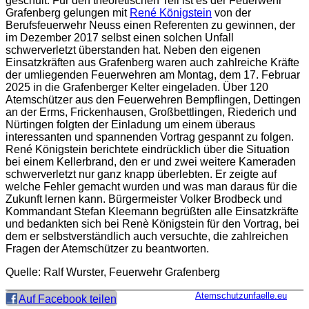
geschult. Für den theoretischen Teil ist es der Feuerwehr
Grafenberg gelungen mit
René Königstein
von der
Berufsfeuerwehr Neuss einen Referenten zu gewinnen, der
im Dezember 2017 selbst einen solchen Unfall
schwerverletzt überstanden hat. Neben den eigenen
Einsatzkräften aus Grafenberg waren auch zahlreiche Kräfte
der umliegenden Feuerwehren am Montag, dem 17. Februar
2025 in die Grafenberger Kelter eingeladen. Über 120
Atemschützer aus den Feuerwehren Bempflingen, Dettingen
an der Erms, Frickenhausen, Großbettlingen, Riederich und
Nürtingen folgten der Einladung um einem überaus
interessanten und spannenden Vortrag gespannt zu folgen.
René Königstein berichtete eindrücklich über die Situation
bei einem Kellerbrand, den er und zwei weitere Kameraden
schwerverletzt nur ganz knapp überlebten. Er zeigte auf
welche Fehler gemacht wurden und was man daraus für die
Zukunft lernen kann. Bürgermeister Volker Brodbeck und
Kommandant Stefan Kleemann begrüßten alle Einsatzkräfte
und bedankten sich bei Renè Königstein für den Vortrag, bei
dem er selbstverständlich auch versuchte, die zahlreichen
Fragen der Atemschützer zu beantworten.
Quelle: Ralf Wurster, Feuerwehr Grafenberg
Atemschutzunfaelle.eu
Auf Facebook teilen