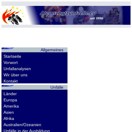
Allgemeines
Startseite
Vorwort
Unfallanalysen
Wir über uns
Kontakt
Unfälle
Länder
Europa
Amerika
Asien
Afrika
Australien/Ozeanien
Unfälle in der Ausbildung