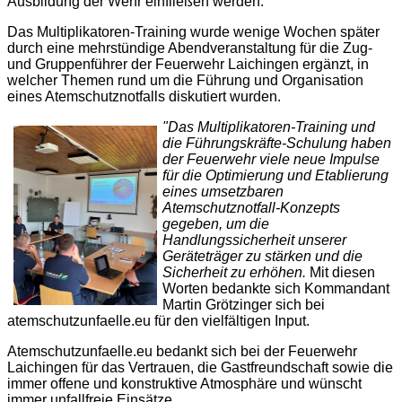
Ausbildung der Wehr einfließen werden.
Das Multiplikatoren-Training wurde wenige Wochen später
durch eine mehrstündige Abendveranstaltung für die Zug-
und Gruppenführer der Feuerwehr Laichingen ergänzt, in
welcher Themen rund um die Führung und Organisation
eines Atemschutznotfalls diskutiert wurden.
"Das Multiplikatoren-Training und
die Führungskräfte-Schulung haben
der Feuerwehr viele neue Impulse
für die Optimierung und Etablierung
eines umsetzbaren
Atemschutznotfall-Konzepts
gegeben, um die
Handlungssicherheit unserer
Geräteträger zu stärken und die
Sicherheit zu erhöhen.
Mit diesen
Worten bedankte sich Kommandant
Martin Grötzinger sich bei
atemschutzunfaelle.eu für den vielfältigen Input.
Atemschutzunfaelle.eu bedankt sich bei der Feuerwehr
Laichingen für das Vertrauen, die Gastfreundschaft sowie die
immer offene und konstruktive Atmosphäre und wünscht
immer unfallfreie Einsätze.