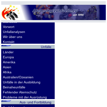
Allgemeines
Startseite
Vorwort
Unfallanalysen
Wir über uns
Kontakt
Unfälle
Länder
Europa
Amerika
Asien
Afrika
Australien/Ozeanien
Unfälle in der Ausbildung
Beinaheunfälle
Fehlender Atemschutz
Probleme mit der Ausrüstung
Aus- und Fortbildung