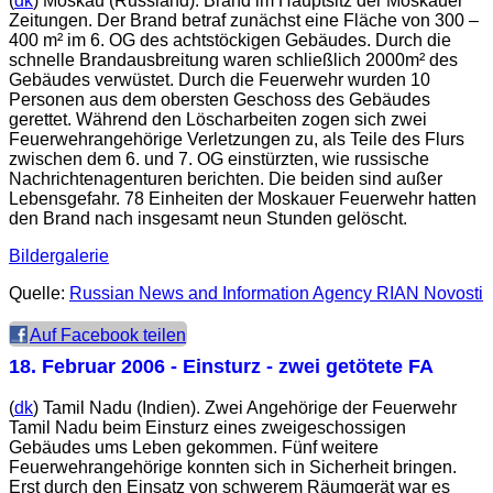
(
dk
) Moskau (Russland). Brand im Hauptsitz der Moskauer
Zeitungen. Der Brand betraf zunächst eine Fläche von 300 –
400 m² im 6. OG des achtstöckigen Gebäudes. Durch die
schnelle Brandausbreitung waren schließlich 2000m² des
Gebäudes verwüstet. Durch die Feuerwehr wurden 10
Personen aus dem obersten Geschoss des Gebäudes
gerettet. Während den Löscharbeiten zogen sich zwei
Feuerwehrangehörige Verletzungen zu, als Teile des Flurs
zwischen dem 6. und 7. OG einstürzten, wie russische
Nachrichtenagenturen berichten. Die beiden sind außer
Lebensgefahr. 78 Einheiten der Moskauer Feuerwehr hatten
den Brand nach insgesamt neun Stunden gelöscht.
Bildergalerie
Quelle:
Russian News and Information Agency RIAN Novosti
Auf Facebook teilen
18. Februar 2006
- Einsturz - zwei getötete FA
(
dk
) Tamil Nadu (Indien). Zwei Angehörige der Feuerwehr
Tamil Nadu beim Einsturz eines zweigeschossigen
Gebäudes ums Leben gekommen. Fünf weitere
Feuerwehrangehörige konnten sich in Sicherheit bringen.
Erst durch den Einsatz von schwerem Räumgerät war es