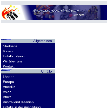
Allgemeines
Startseite
Vorwort
Unfallanalysen
Wir über uns
Kontakt
Unfälle
Länder
Europa
Amerika
Asien
Afrika
Australien/Ozeanien
Unfälle in der Ausbildung