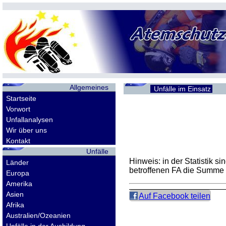
Allgemeines
Unfälle im Einsatz
Startseite
Vorwort
Unfallanalysen
Wir über uns
Kontakt
Unfälle
Hinweis: in der Statistik 
Länder
betroffenen
FA
die Summe d
Europa
Amerika
Asien
Auf Facebook teilen
Afrika
Australien/Ozeanien