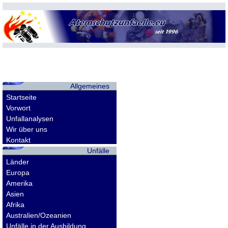
Allgemeines
Startseite
Vorwort
Unfallanalysen
Wir über uns
Kontakt
Unfälle
Länder
Europa
Amerika
Asien
Afrika
Australien/Ozeanien
Unfälle in der Ausbildung