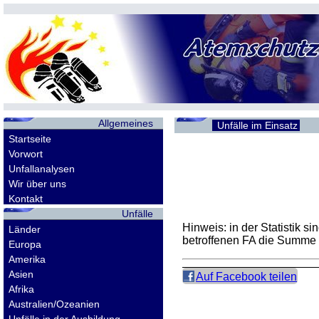
Allgemeines
Unfälle im Einsatz
Startseite
Vorwort
Unfallanalysen
Wir über uns
Kontakt
Unfälle
Hinweis: in der Statistik 
Länder
betroffenen
FA
die Summe d
Europa
Amerika
Asien
Auf Facebook teilen
Afrika
Australien/Ozeanien