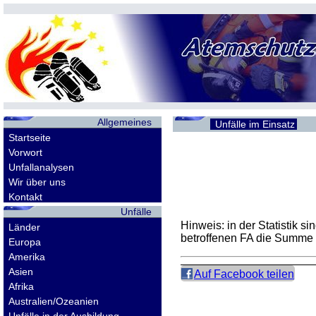
Allgemeines
Unfälle im Einsatz
Startseite
Vorwort
Unfallanalysen
Wir über uns
Kontakt
Unfälle
Hinweis: in der Statistik 
Länder
betroffenen
FA
die Summe d
Europa
Amerika
Asien
Auf Facebook teilen
Afrika
Australien/Ozeanien