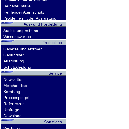
Unfälle in der Ausbildung
Beinaheunfälle
Fehlender Atemschutz
Probleme mit der Ausrüstung
Aus- und Fortbildung
Ausbildung mit uns
Wissenswertes
Fachliches
Gesetze und Normen
Gesundheit
Ausrüstung
Schutzkleidung
Service
Newsletter
Merchandise
Beratung
Pressespiegel
Referenzen
Umfragen
Download
Sonstiges
Werbung