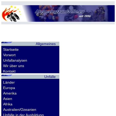
Allgemeines
Startseite
Vorwort
Unfallanalysen
Wir über uns
Kontakt
Unfälle
Länder
Europa
Amerika
Asien
Afrika
Australien/Ozeanien
Unfälle in der Ausbildung