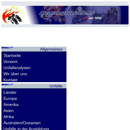
Allgemeines
Startseite
Vorwort
Unfallanalysen
Wir über uns
Kontakt
Unfälle
Länder
Europa
Amerika
Asien
Afrika
Australien/Ozeanien
Unfälle in der Ausbildung