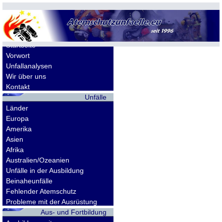
Allgemeines
Startseite
Vorwort
Unfallanalysen
Wir über uns
Kontakt
Unfälle
Länder
Europa
Amerika
Asien
Afrika
Australien/Ozeanien
Unfälle in der Ausbildung
Beinaheunfälle
Fehlender Atemschutz
Probleme mit der Ausrüstung
Aus- und Fortbildung