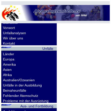
Allgemeines
Startseite
Vorwort
Unfallanalysen
Wir über uns
Kontakt
Unfälle
Länder
Europa
Amerika
Asien
Afrika
Australien/Ozeanien
Unfälle in der Ausbildung
Beinaheunfälle
Fehlender Atemschutz
Probleme mit der Ausrüstung
Aus- und Fortbildung