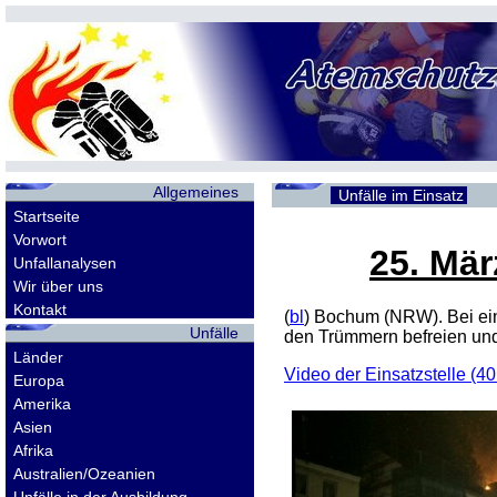
Allgemeines
Unfälle im Einsatz
Startseite
Vorwort
25. Mär
Unfallanalysen
Wir über uns
Kontakt
(
bl
) Bochum (NRW). Bei ei
Unfälle
den Trümmern befreien und
Länder
Video der Einsatzstelle 
Europa
Amerika
Asien
Afrika
Australien/Ozeanien