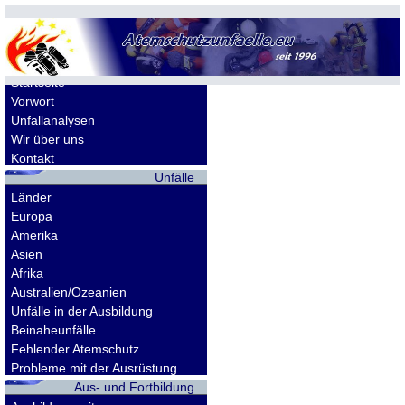
Allgemeines
Startseite
Vorwort
Unfallanalysen
Wir über uns
Kontakt
Unfälle
Länder
Europa
Amerika
Asien
Afrika
Australien/Ozeanien
Unfälle in der Ausbildung
Beinaheunfälle
Fehlender Atemschutz
Probleme mit der Ausrüstung
Aus- und Fortbildung