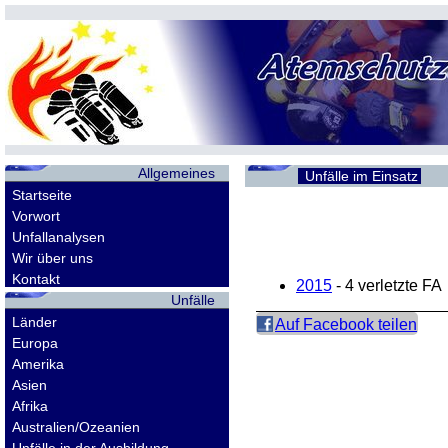
Allgemeines
Unfälle im Einsatz
Startseite
Vorwort
Unfallanalysen
Wir über uns
Kontakt
2015
- 4 verletzte
FA
Unfälle
Länder
Auf Facebook teilen
Europa
Amerika
Asien
Afrika
Australien/Ozeanien